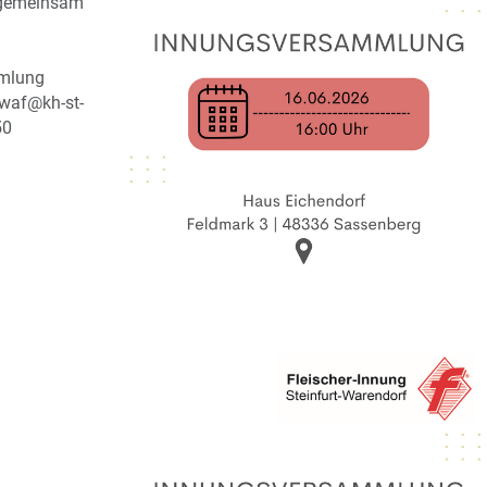
d gemeinsam
mlung
-waf@kh-st-
50